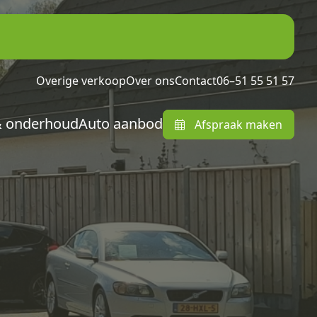
Overige verkoop
Over ons
Contact
06–51 55 51 57
& onderhoud
Auto aanbod
Afspraak maken